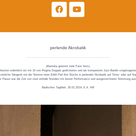
perlende Akrobatik
„Marenka gewinnt viele Fans hinzu:
 heizten ordentlich ein mit 16 von Regina Degado gedichteten und als kompetente Jazz-Bardin vorgetragen
ierliche Sängerin mit der Stimme einer Edith Piaf ihre Stücke in perlender Akrobatik auf Tenor- oder auf Sop
er Pause war die Zeit von zwei einhalb Stunden mit bester Performance und ausgezeichneter Stimmung ausg
Badisches Tagblatt, 30.01.2014, E.A. Hilf