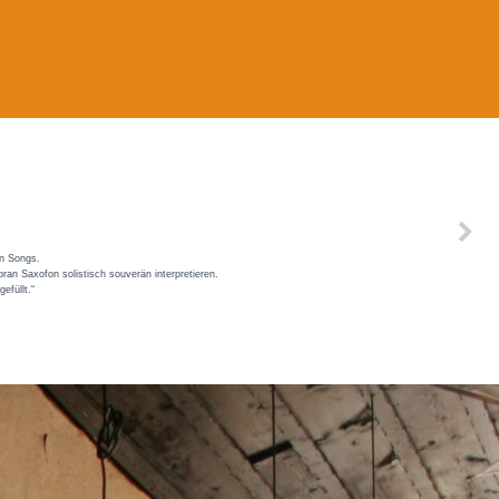
en Songs.
ran Saxofon solistisch souverän interpretieren.
efüllt.“