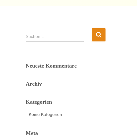
S
Suchen …
u
c
h
e
Neueste Kommentare
n
n
a
Archiv
c
h
Kategorien
:
Keine Kategorien
Meta