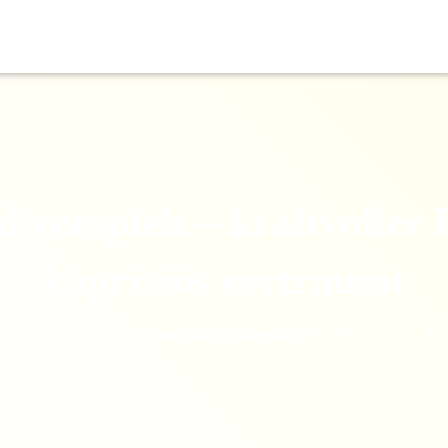
d verspielt – kraftvolle
kapriziös verträumt
eröffentlicht von
regina2020@marenka
am
10. Februar 20