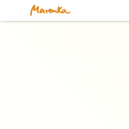
fröhlich un
V